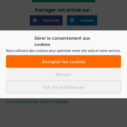
Partager cet article sur :
Facebook
LinkedIn
Gérer le consentement aux
cookies
Nous utilisons des cookies pour optimiser notre site web et notre service.
Laisser un commentaire
Accepter les cookies
Vous devez
vous connecter
pour publier un
Refuser
commentaire.
Voir les préférences
Ce site utilise Akismet pour réduire les indésirables.
En savoir plus sur la façon dont les données de vos
commentaires sont traitées
.