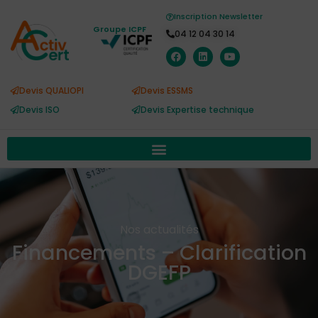
Inscription Newsletter
Groupe ICPF
04 12 04 30 14
Devis QUALIOPI
Devis ESSMS
Devis ISO
Devis Expertise technique
Nos actualités
Financements – Clarification
DGEFP