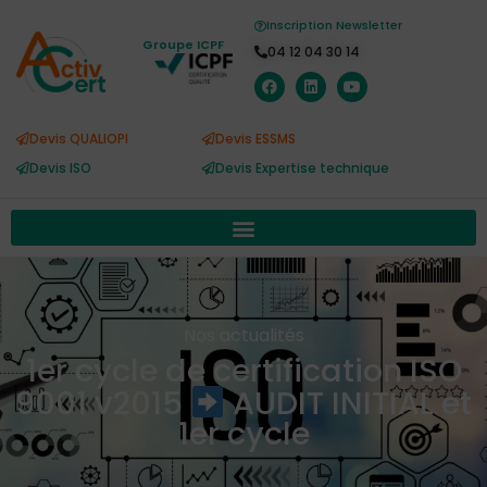
Inscription Newsletter
Groupe ICPF
04 12 04 30 14
Devis QUALIOPI
Devis ESSMS
Devis ISO
Devis Expertise technique
Nos actualités
1er cycle de certification ISO
9001 v2015
AUDIT INITIAL et
1er cycle