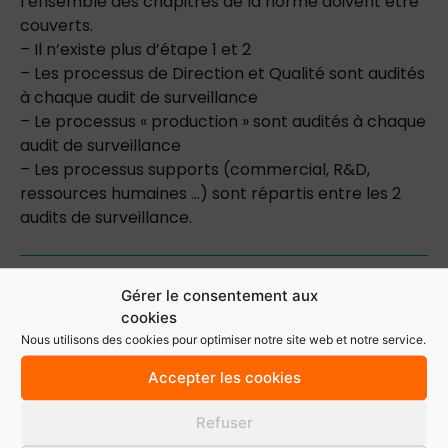
l’ensemble des chapitres de la norme doivent être
couverts.
– Il n’existe plus d’étape 1 et 2
– Les processus de Direction et Qualité sont audités
à chaque audit de surveillance
– Le processus « production » sont audités à chaque
audit de surveillance
– Les processus supports (commercial, R&D,
ressources humaines …) sont répartis entre les 2
audits de surveillance.
Gérer le consentement aux
Retour aux actualités
cookies
Nous utilisons des cookies pour optimiser notre site web et notre service.
Partager cet article sur :
Accepter les cookies
Facebook
LinkedIn
Refuser