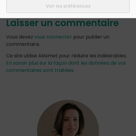
Voir les préférences
Laisser un commentaire
Vous devez
vous connecter
pour publier un
commentaire.
Ce site utilise Akismet pour réduire les indésirables.
En savoir plus sur la façon dont les données de vos
commentaires sont traitées
.