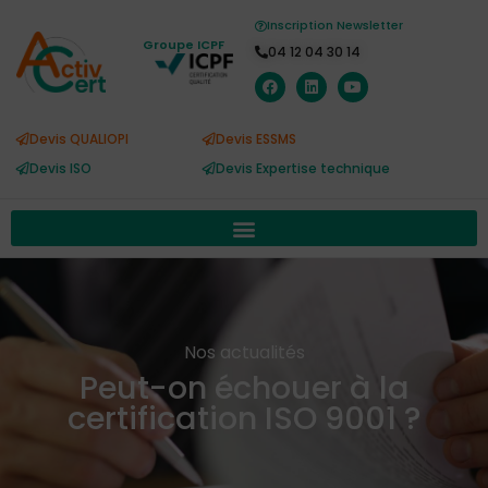
Inscription Newsletter
Groupe ICPF
04 12 04 30 14
Devis QUALIOPI
Devis ESSMS
Devis ISO
Devis Expertise technique
Nos actualités
Peut-on échouer à la
certification ISO 9001 ?