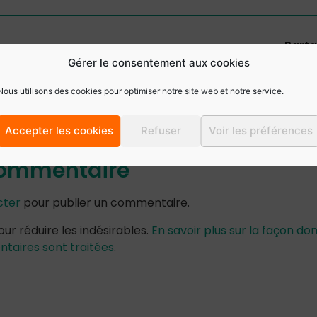
Parta
tés
Gérer le consentement aux cookies
Fa
Nous utilisons des cookies pour optimiser notre site web et notre service.
Accepter les cookies
Refuser
Voir les préférences
commentaire
cter
pour publier un commentaire.
our réduire les indésirables.
En savoir plus sur la façon don
aires sont traitées
.