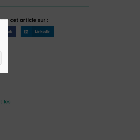
ger cet article sur :
cebook
LinkedIn
t les