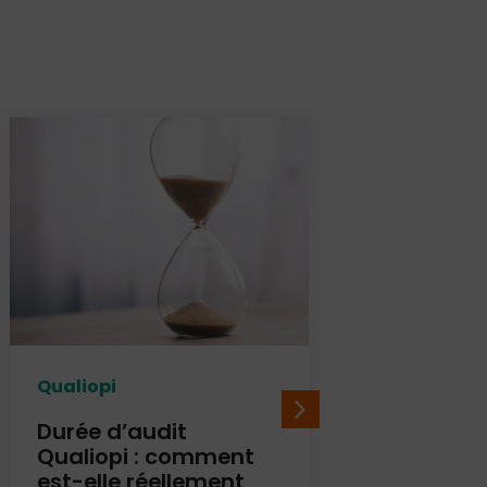
Qualiopi
Qualiopi
Durée d’audit
Comment Q
Qualiopi : comment
améliore ré
est-elle réellement
l’expérienc