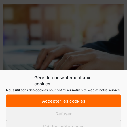
Gérer le consentement aux
cookies
Nous utilisons des cookies pour optimiser notre site web et notre service.
Les informations des clients et du système de
Accepter les cookies
management d’ACTIVCERT sont réparties en 3 types
d’informations : – Informations confidentielles :
Refuser
informations uniquement accessibles par les
intervenants internes et externes d’ACTIVCERT,
Voir les préférences