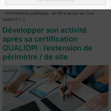
prestataires et autorités. – Informations disponibles sur
demande : informations transmises sur simple demande
– Informations publiques : en libre accès sur tout
support […]
Développer son activité
après sa certification
QUALIOPI : l’extension de
périmètre / de site